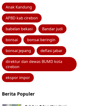
Anak Kandung
APBD kab cirebon
babelan bekasi
Bandar judi
bonsai
bonsai beringin
bonsai jepang
deflasi jabar
direktur dan dewas BUMD kota
cirebon
ekspor impor
Berita Populer