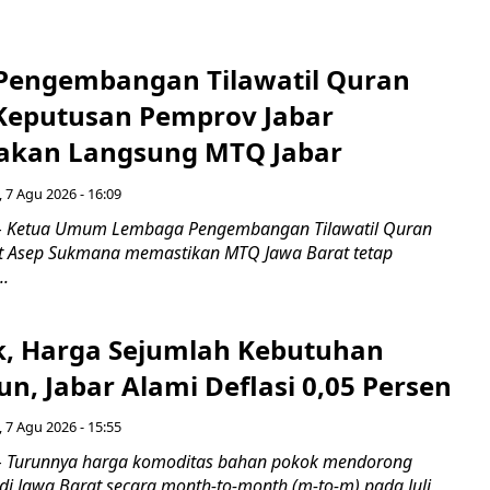
engembangan Tilawatil Quran
 Keputusan Pemprov Jabar
akan Langsung MTQ Jabar
 7 Agu 2026 - 16:09
 Ketua Umum Lembaga Pengembangan Tilawatil Quran
t Asep Sukmana memastikan MTQ Jawa Barat tetap
..
k, Harga Sejumlah Kebutuhan
n, Jabar Alami Deflasi 0,05 Persen
 7 Agu 2026 - 15:55
Turunnya harga komoditas bahan pokok mendorong
i di Jawa Barat secara month-to-month (m-to-m) pada Juli