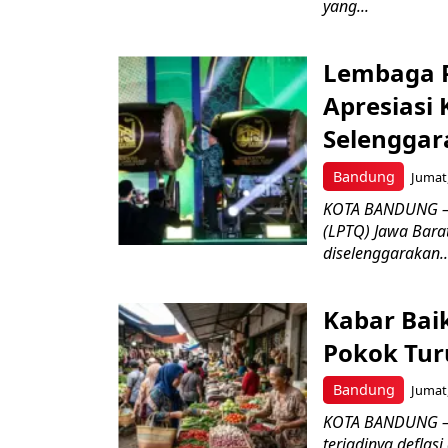
yang...
Lembaga P
Apresiasi
Selenggar
Bandung
Jumat,
KOTA BANDUNG –
(LPTQ) Jawa Bara
diselenggarakan..
Kabar Bai
Pokok Turu
Bandung
Jumat,
KOTA BANDUNG – 
terjadinya deflas