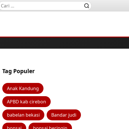
Tag Populer
Anak Kandung
APBD kab cirebon
babelan bekasi
Bandar judi
bonsai
bonsai beringin