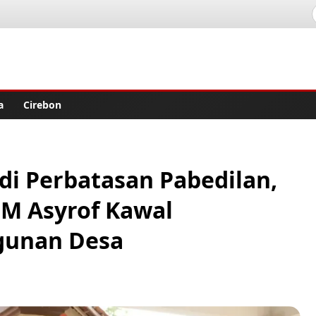
lisher
a
Cirebon
i Perbatasan Pabedilan,
 M Asyrof Kawal
gunan Desa