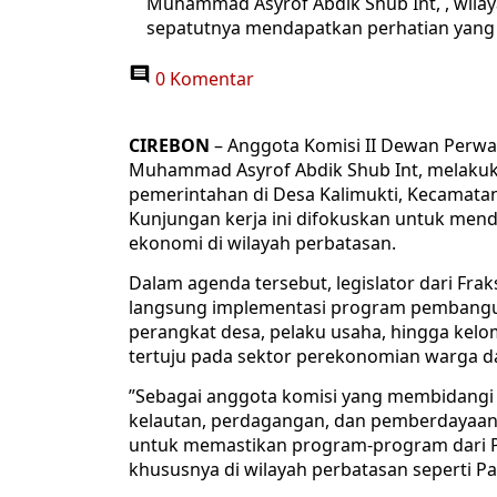
Muhammad Asyrof Abdik Shub Int, , wila
sepatutnya mendapatkan perhatian yang p
0 Komentar
CIREBON
– Anggota Komisi II Dewan Perwak
Muhammad Asyrof Abdik Shub Int, melaku
pemerintahan di Desa Kalimukti, Kecamatan
Kunjungan kerja ini difokuskan untuk m
ekonomi di wilayah perbatasan.
​Dalam agenda tersebut, legislator dari Fra
langsung implementasi program pembangun
perangkat desa, pelaku usaha, hingga kelo
tertuju pada sektor perekonomian warga d
​”Sebagai anggota komisi yang membidangi 
kelautan, perdagangan, dan pemberdayaan
untuk memastikan program-program dari Pem
khususnya di wilayah perbatasan seperti Pab