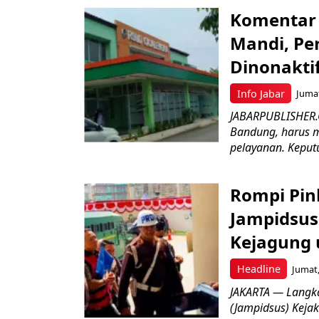
Komentar 
Mandi, Pe
Dinonakti
Info Jabar
Jumat
JABARPUBLISHER.
Bandung, harus m
pelayanan. Keputu
Rompi Pin
Jampidsus 
Kejagung 
Headline
Jumat,
JAKARTA — Langk
(Jampidsus) Kejak