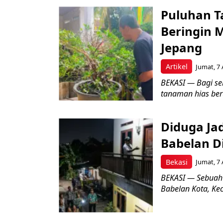
Puluhan T
Beringin 
Jepang
Artikel
Jumat, 7 
BEKASI — Bagi se
tanaman hias ber
Diduga Ja
Babelan D
Bekasi
Jumat, 7 
BEKASI — Sebuah
Babelan Kota, Ke