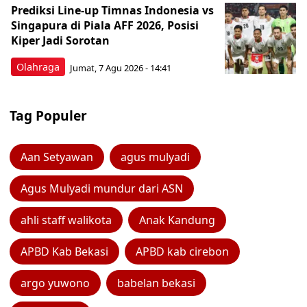
Prediksi Line-up Timnas Indonesia vs
Singapura di Piala AFF 2026, Posisi
Kiper Jadi Sorotan
Olahraga
Jumat, 7 Agu 2026 - 14:41
Tag Populer
Aan Setyawan
agus mulyadi
Agus Mulyadi mundur dari ASN
ahli staff walikota
Anak Kandung
APBD Kab Bekasi
APBD kab cirebon
argo yuwono
babelan bekasi