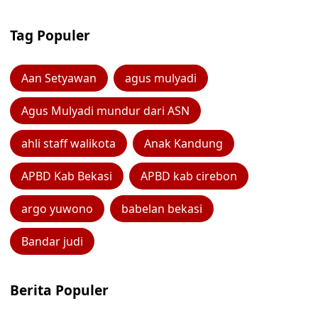
Tag Populer
Aan Setyawan
agus mulyadi
Agus Mulyadi mundur dari ASN
ahli staff walikota
Anak Kandung
APBD Kab Bekasi
APBD kab cirebon
argo yuwono
babelan bekasi
Bandar judi
Berita Populer