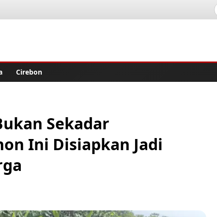
lisher
a
Cirebon
Bukan Sekadar
on Ini Disiapkan Jadi
rga