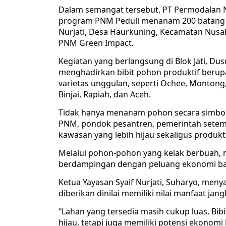
Dalam semangat tersebut, PT Permodalan 
program PNM Peduli menanam 200 batang p
Nurjati, Desa Haurkuning, Kecamatan Nusa
PNM Green Impact.
Kegiatan yang berlangsung di Blok Jati, Du
menghadirkan bibit pohon produktif berup
varietas unggulan, seperti Ochee, Montong,
Binjai, Rapiah, dan Aceh.
Tidak hanya menanam pohon secara simbolis
PNM, pondok pesantren, pemerintah setem
kawasan yang lebih hijau sekaligus produkti
Melalui pohon-pohon yang kelak berbuah, 
berdampingan dengan peluang ekonomi ba
Ketua Yayasan Syaif Nurjati, Suharyo, men
diberikan dinilai memiliki nilai manfaat ja
“Lahan yang tersedia masih cukup luas. Bib
hijau, tetapi juga memiliki potensi ekonom