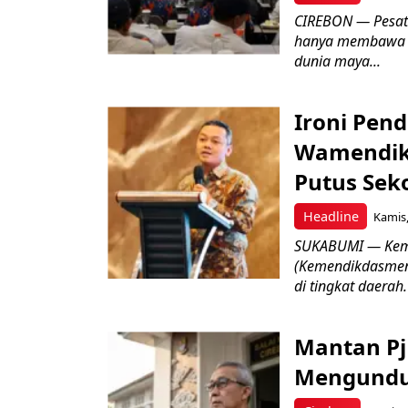
CIREBON — Pesatn
hanya membawa k
dunia maya...
Ironi Pend
Wamendik
Putus Seko
Headline
Kamis,
SUKABUMI — Keme
(Kemendikdasmen)
di tingkat daerah.
Mantan Pj
Mengundur