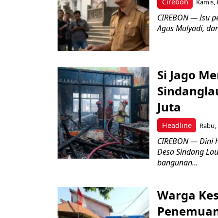
Cirebon
Kamis, 
CIREBON — Isu pe
Agus Mulyadi, dar
Si Jago M
Sindangla
Juta
Headline
Rabu, 
CIREBON — Dini 
Desa Sindang La
bangunan...
Warga Kes
Penemuan