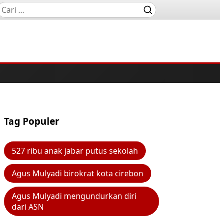
Tag Populer
527 ribu anak jabar putus sekolah
Agus Mulyadi birokrat kota cirebon
Agus Mulyadi mengundurkan diri
dari ASN