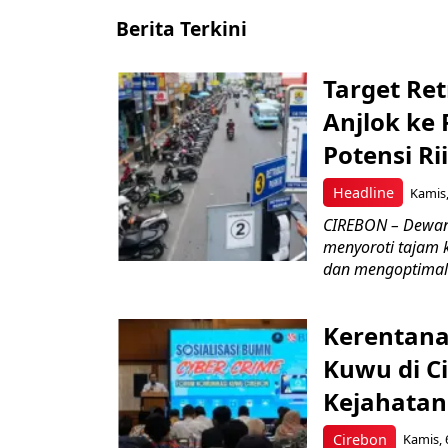
Berita Terkini
Target Ret
Anjlok ke 
Potensi Rii
Headline
Kamis,
CIREBON – Dewan
menyoroti tajam 
dan mengoptimal
Kerentana
Kuwu di C
Kejahatan
Cirebon
Kamis, 