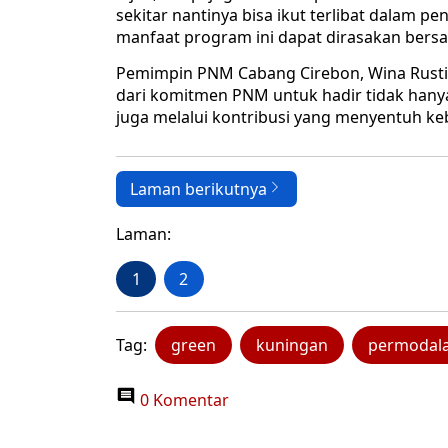
sekitar nantinya bisa ikut terlibat dalam 
manfaat program ini dapat dirasakan bersa
Pemimpin PNM Cabang Cirebon, Wina Rusti
dari komitmen PNM untuk hadir tidak hany
juga melalui kontribusi yang menyentuh k
Laman berikutnya
Laman:
1
2
Tag:
green
kuningan
permodal
0 Komentar