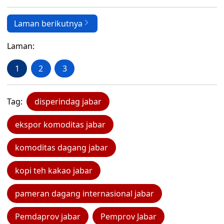
Laman berikutnya
Laman:
1
2
3
Tag:
disperindag jabar
ekspor komoditas jabar
komoditas dagang jabar
kopi teh kakao jabar
pameran dagang internasional jabar
Pemdaprov jabar
Pemprov Jabar