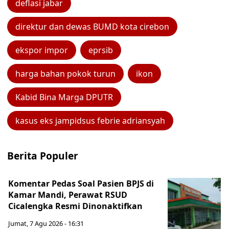
deflasi jabar
direktur dan dewas BUMD kota cirebon
ekspor impor
eprsib
harga bahan pokok turun
ikon
Kabid Bina Marga DPUTR
kasus eks jampidsus febrie adriansyah
Berita Populer
Komentar Pedas Soal Pasien BPJS di
Kamar Mandi, Perawat RSUD
Cicalengka Resmi Dinonaktifkan
Jumat, 7 Agu 2026 - 16:31