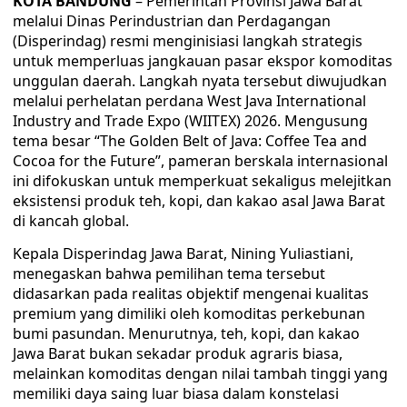
KOTA BANDUNG
– Pemerintah Provinsi Jawa Barat
melalui Dinas Perindustrian dan Perdagangan
(Disperindag) resmi menginisiasi langkah strategis
untuk memperluas jangkauan pasar ekspor komoditas
unggulan daerah. Langkah nyata tersebut diwujudkan
melalui perhelatan perdana West Java International
Industry and Trade Expo (WIITEX) 2026. Mengusung
tema besar “The Golden Belt of Java: Coffee Tea and
Cocoa for the Future”, pameran berskala internasional
ini difokuskan untuk memperkuat sekaligus melejitkan
eksistensi produk teh, kopi, dan kakao asal Jawa Barat
di kancah global.
Kepala Disperindag Jawa Barat, Nining Yuliastiani,
menegaskan bahwa pemilihan tema tersebut
didasarkan pada realitas objektif mengenai kualitas
premium yang dimiliki oleh komoditas perkebunan
bumi pasundan. Menurutnya, teh, kopi, dan kakao
Jawa Barat bukan sekadar produk agraris biasa,
melainkan komoditas dengan nilai tambah tinggi yang
memiliki daya saing luar biasa dalam konstelasi