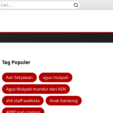
Tag Populer
Aan Setyawan
agus mulyadi
Agus Mulyadi mundur dari ASN
ahli staff walikota
Anak Kandung
APBD kab cirebon