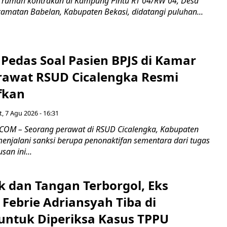
 rumah kontrakan di Kampung Pintu RT 04/RW 04, Desa
camatan Babelan, Kabupaten Bekasi, didatangi puluhan...
Pedas Soal Pasien BPJS di Kamar
rawat RSUD Cicalengka Resmi
fkan
, 7 Agu 2026 - 16:31
COM – Seorang perawat di RSUD Cicalengka, Kabupaten
enjalani sanksi berupa penonaktifan sementara dari tugas
san ini...
k dan Tangan Terborgol, Eks
Febrie Adriansyah Tiba di
untuk Diperiksa Kasus TPPU