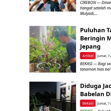
CIREBON — Dinami
hangat setelah ma
Mulyadi,...
Puluhan T
Beringin 
Jepang
Artikel
Jumat, 7 
BEKASI — Bagi se
tanaman hias ber
Diduga Ja
Babelan D
Bekasi
Jumat, 7 