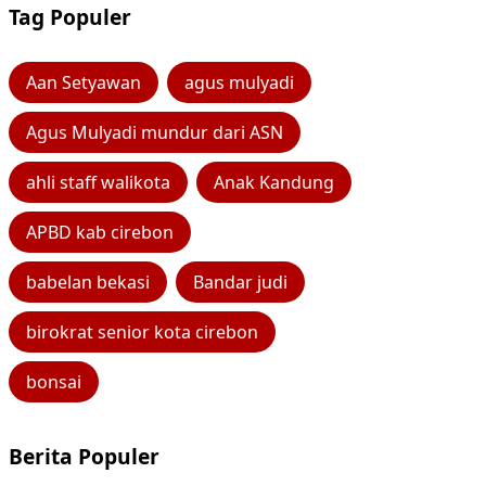
Tag Populer
Aan Setyawan
agus mulyadi
Agus Mulyadi mundur dari ASN
ahli staff walikota
Anak Kandung
APBD kab cirebon
babelan bekasi
Bandar judi
birokrat senior kota cirebon
bonsai
Berita Populer