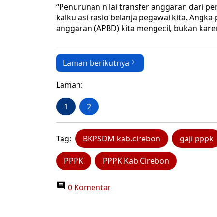
“Penurunan nilai transfer anggaran dari 
kalkulasi rasio belanja pegawai kita. Angk
anggaran (APBD) kita mengecil, bukan karen
Laman berikutnya
Laman:
1
2
Tag:
BKPSDM kab.cirebon
gaji pppk
PPPK
PPPK Kab Cirebon
0 Komentar