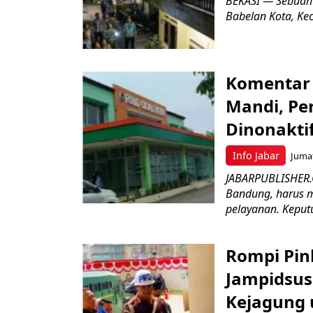
BEKASI — Sebuah
Babelan Kota, Ke
Komentar 
Mandi, Pe
Dinonakti
Info Jabar
Jumat
JABARPUBLISHER.
Bandung, harus m
pelayanan. Keputu
Rompi Pin
Jampidsus 
Kejagung 