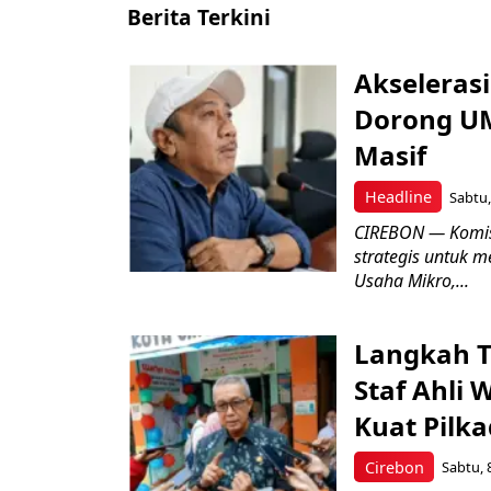
Berita Terkini
Akseleras
Dorong UM
Masif
Headline
Sabtu,
CIREBON — Komis
strategis untuk
Usaha Mikro,...
Langkah T
Staf Ahli 
Kuat Pilk
Cirebon
Sabtu, 