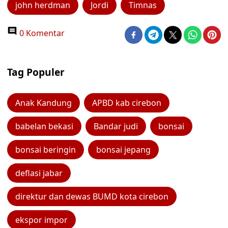
john herdman
Jordi
Timnas
0 Komentar
Tag Populer
Anak Kandung
APBD kab cirebon
babelan bekasi
Bandar judi
bonsai
bonsai beringin
bonsai jepang
deflasi jabar
direktur dan dewas BUMD kota cirebon
ekspor impor