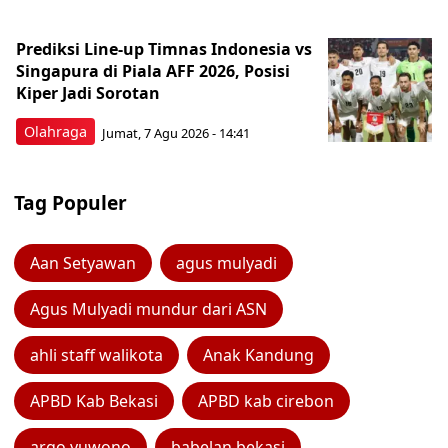
Prediksi Line-up Timnas Indonesia vs
Singapura di Piala AFF 2026, Posisi
Kiper Jadi Sorotan
Olahraga
Jumat, 7 Agu 2026 - 14:41
Tag Populer
Aan Setyawan
agus mulyadi
Agus Mulyadi mundur dari ASN
ahli staff walikota
Anak Kandung
APBD Kab Bekasi
APBD kab cirebon
argo yuwono
babelan bekasi