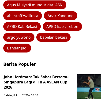
Agus Mulyadi mundur dari ASN
ahli staff walikota
Anak Kandung
APBD Kab Bekasi
APBD kab cirebon
argo yuwono
babelan bekasi
Bandar judi
Berita Populer
John Herdman: Tak Sabar Bertemu
Singapura Lagi di FIFA ASEAN Cup
2026
Sabtu, 8 Agu 2026 - 14:24