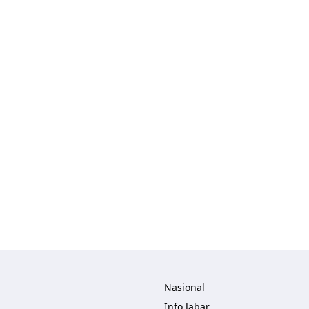
lisher
Nasional
Info Jabar