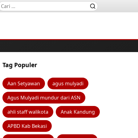
Tag Populer
Aan Setyawan
agus mulyadi
Agus Mulyadi mundur dari ASN
ahli staff walikota
Anak Kandung
APBD Kab Bekasi