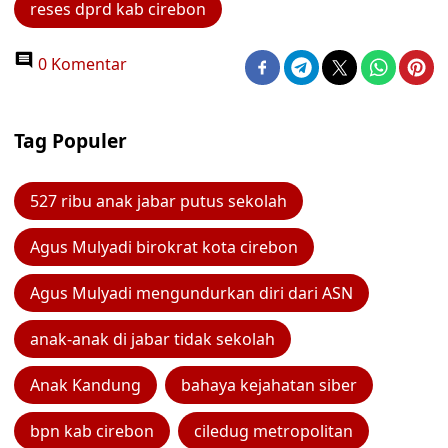
reses dprd kab cirebon
0 Komentar
Tag Populer
527 ribu anak jabar putus sekolah
Agus Mulyadi birokrat kota cirebon
Agus Mulyadi mengundurkan diri dari ASN
anak-anak di jabar tidak sekolah
Anak Kandung
bahaya kejahatan siber
bpn kab cirebon
ciledug metropolitan