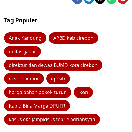
Tag Populer
Anak Kandung
APBD kab cirebon
deflasi jabar
direktur dan dewas BUMD kota cirebon
ekspor impor
eprsib
harga bahan pokok turun
ikon
Kabid Bina Marga DPUTR
kasus eks jampidsus febrie adriansyah