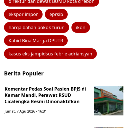
direktur dan dewas BUMD kota cirebon
ekspor impor
eprsib
harga bahan pokok turun
ikon
Kabid Bina Marga DPUTR
kasus eks jampidsus febrie adriansyah
Berita Populer
Komentar Pedas Soal Pasien BPJS di
Kamar Mandi, Perawat RSUD
Cicalengka Resmi Dinonaktifkan
Jumat, 7 Agu 2026 - 16:31