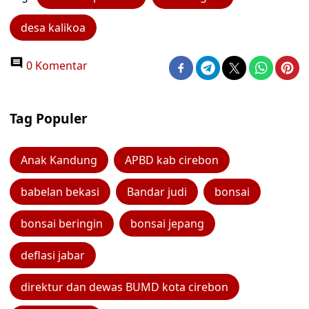
desa kalikoa
0 Komentar
Tag Populer
Anak Kandung
APBD kab cirebon
babelan bekasi
Bandar judi
bonsai
bonsai beringin
bonsai jepang
deflasi jabar
direktur dan dewas BUMD kota cirebon