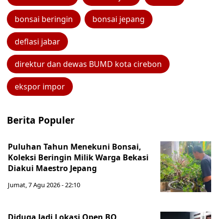
bonsai beringin
bonsai jepang
deflasi jabar
direktur dan dewas BUMD kota cirebon
ekspor impor
Berita Populer
Puluhan Tahun Menekuni Bonsai,
Koleksi Beringin Milik Warga Bekasi
Diakui Maestro Jepang
Jumat, 7 Agu 2026 - 22:10
Diduga Jadi Lokasi Open BO,