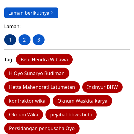
Laman berikutnya
Laman:
1
2
3
Tag:
Bebi Hendra Wibawa
H Oyo Sunaryo Budiman
Hetta Mahendrati Latumetan
Insinyur BHW
kontraktor wika
Oknum Waskita karya
Oknum Wika
pejabat bbws bebi
Persidangan pengusaha Oyo