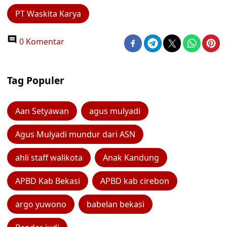
PT Waskita Karya
0 Komentar
Tag Populer
Aan Setyawan
agus mulyadi
Agus Mulyadi mundur dari ASN
ahli staff walikota
Anak Kandung
APBD Kab Bekasi
APBD kab cirebon
argo yuwono
babelan bekasi