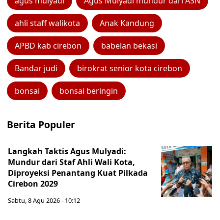
agus mulyadi
Agus Mulyadi mundur dari ASN
ahli staff walikota
Anak Kandung
APBD kab cirebon
babelan bekasi
Bandar judi
birokrat senior kota cirebon
bonsai
bonsai beringin
Berita Populer
Langkah Taktis Agus Mulyadi:
Mundur dari Staf Ahli Wali Kota,
Diproyeksi Penantang Kuat Pilkada
Cirebon 2029
Sabtu, 8 Agu 2026 - 10:12