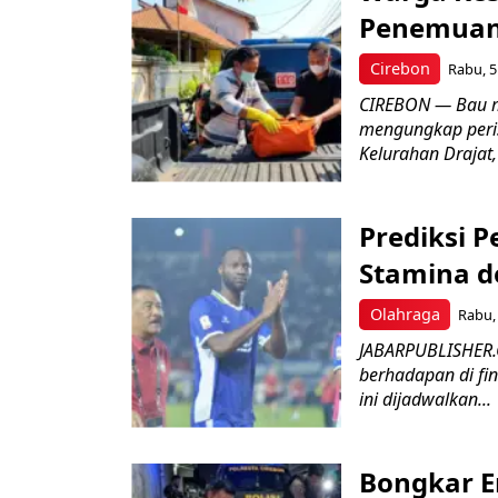
Penemuan
Cirebon
Rabu, 5
CIREBON — Bau me
mengungkap peri
Kelurahan Drajat,
Prediksi 
Stamina d
Olahraga
Rabu, 
JABARPUBLISHER.
berhadapan di fin
ini dijadwalkan...
Bongkar E