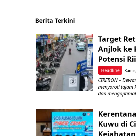
Berita Terkini
Target Ret
Anjlok ke 
Potensi Rii
Headline
Kamis,
CIREBON – Dewan
menyoroti tajam 
dan mengoptimal
Kerentana
Kuwu di C
Kejahatan