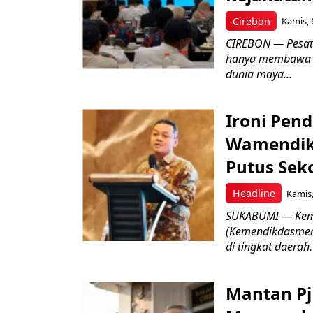
Cirebon
Kamis, 
CIREBON — Pesatn
hanya membawa k
dunia maya...
Ironi Pend
Wamendik
Putus Seko
Headline
Kamis,
SUKABUMI — Keme
(Kemendikdasmen)
di tingkat daerah.
Mantan Pj