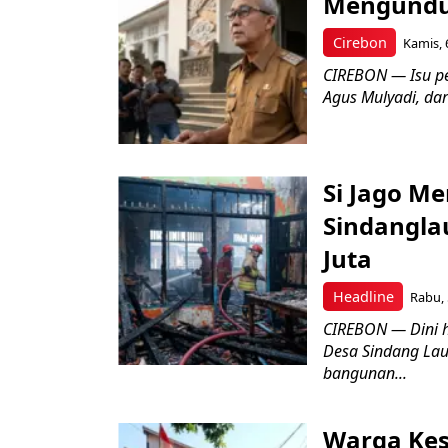
Mengundur
Cirebon
Kamis, 
CIREBON — Isu pe
Agus Mulyadi, dar
Si Jago M
Sindangla
Juta
Headline
Rabu, 
CIREBON — Dini 
Desa Sindang La
bangunan...
Warga Kes