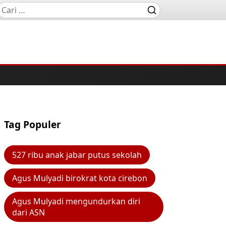
Tag Populer
527 ribu anak jabar putus sekolah
Agus Mulyadi birokrat kota cirebon
Agus Mulyadi mengundurkan diri
dari ASN