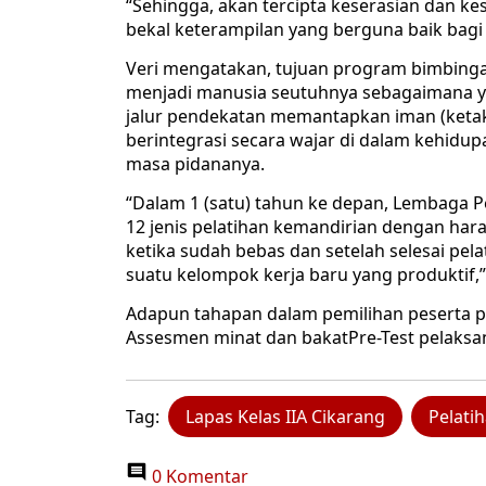
“Sehingga, akan tercipta keserasian dan k
bekal keterampilan yang berguna baik bagi d
Veri mengatakan, tujuan program bimbing
menjadi manusia seutuhnya sebagaimana y
jalur pendekatan memantapkan iman (ket
berintegrasi secara wajar di dalam kehidup
masa pidananya.
“Dalam 1 (satu) tahun ke depan, Lembaga 
12 jenis pelatihan kemandirian dengan ha
ketika sudah bebas dan setelah selesai pe
suatu kelompok kerja baru yang produktif,
Adapun tahapan dalam pemilihan peserta p
Assesmen minat dan bakatPre-Test pelaksan
Tag:
Lapas Kelas IIA Cikarang
Pelati
0 Komentar