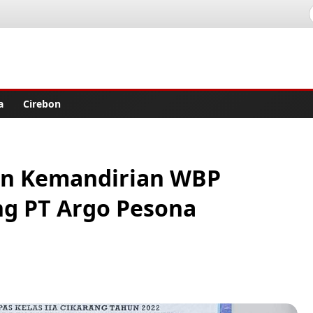
lisher
a
Cirebon
han Kemandirian WBP
g PT Argo Pesona