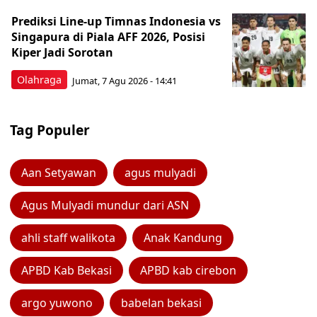
Prediksi Line-up Timnas Indonesia vs
Singapura di Piala AFF 2026, Posisi
Kiper Jadi Sorotan
Olahraga
Jumat, 7 Agu 2026 - 14:41
Tag Populer
Aan Setyawan
agus mulyadi
Agus Mulyadi mundur dari ASN
ahli staff walikota
Anak Kandung
APBD Kab Bekasi
APBD kab cirebon
argo yuwono
babelan bekasi