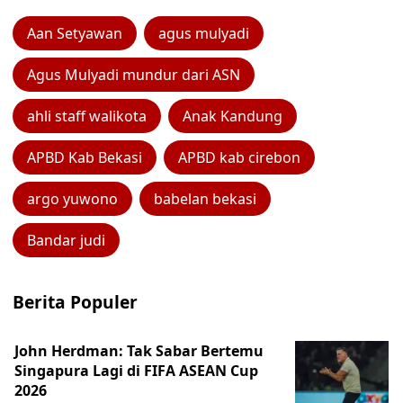
Aan Setyawan
agus mulyadi
Agus Mulyadi mundur dari ASN
ahli staff walikota
Anak Kandung
APBD Kab Bekasi
APBD kab cirebon
argo yuwono
babelan bekasi
Bandar judi
Berita Populer
John Herdman: Tak Sabar Bertemu
Singapura Lagi di FIFA ASEAN Cup
2026