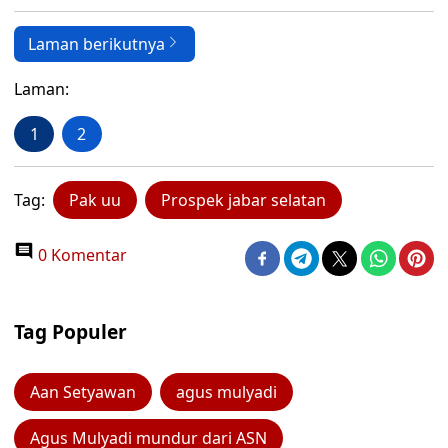
Laman berikutnya
Laman:
1
2
Tag:
Pak uu
Prospek jabar selatan
0 Komentar
Tag Populer
Aan Setyawan
agus mulyadi
Agus Mulyadi mundur dari ASN