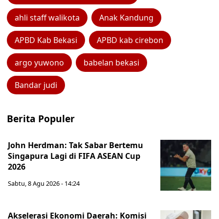
ahli staff walikota
Anak Kandung
APBD Kab Bekasi
APBD kab cirebon
argo yuwono
babelan bekasi
Bandar judi
Berita Populer
John Herdman: Tak Sabar Bertemu
Singapura Lagi di FIFA ASEAN Cup
2026
Sabtu, 8 Agu 2026 - 14:24
Akselerasi Ekonomi Daerah: Komisi