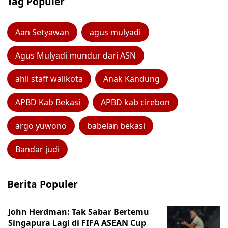
Tag Populer
Aan Setyawan
agus mulyadi
Agus Mulyadi mundur dari ASN
ahli staff walikota
Anak Kandung
APBD Kab Bekasi
APBD kab cirebon
argo yuwono
babelan bekasi
Bandar judi
Berita Populer
John Herdman: Tak Sabar Bertemu
Singapura Lagi di FIFA ASEAN Cup