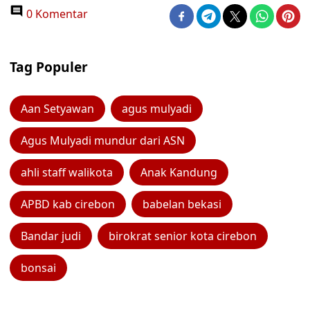
0 Komentar
Tag Populer
Aan Setyawan
agus mulyadi
Agus Mulyadi mundur dari ASN
ahli staff walikota
Anak Kandung
APBD kab cirebon
babelan bekasi
Bandar judi
birokrat senior kota cirebon
bonsai