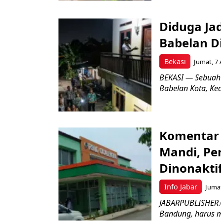
Diduga Ja
Babelan D
Bekasi
Jumat, 7 
BEKASI — Sebuah
Babelan Kota, Ke
Komentar 
Mandi, Pe
Dinonakti
Info Jabar
Jumat
JABARPUBLISHER.
Bandung, harus m