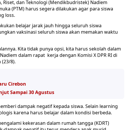
, Riset, dan Teknologi (Mendikbudristek) Nadiem
ka (PTM) harus segera dilakukan agar para siswa
g loss.
kan belajar jarak jauh hingga seluruh siswa
ungkan vaksinasi seluruh siswa akan memakan waktu
alannya. Kita tidak punya opsi, kita harus sekolah dalam
ata Nadiem dalam rapat kerja dengan Komisi X DPR RI di
(23/8).
aru Cirebon
njut Sampai 30 Agustus
emberi dampak negatif kepada siswa. Selain learning
logis karena harus belajar dalam kondisi berbeda.
 mengalami kekerasan dalam rumah tangga (KDRT)
ak-dampak negatif itu terus mendera anak murid.