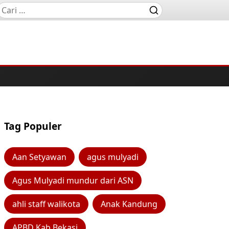
Tag Populer
Aan Setyawan
agus mulyadi
Agus Mulyadi mundur dari ASN
ahli staff walikota
Anak Kandung
APBD Kab Bekasi