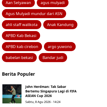
Aan Setyawan
agus mulyadi
Agus Mulyadi mundur dari ASN
ahli staff walikota
Anak Kandung
APBD Kab Bekasi
APBD kab cirebon
argo yuwono
babelan bekasi
Bandar judi
Berita Populer
John Herdman: Tak Sabar
Bertemu Singapura Lagi di FIFA
ASEAN Cup 2026
Sabtu, 8 Agu 2026 - 14:24