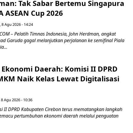
man: Tak Sabar Bertemu Singapura
FA ASEAN Cup 2026
 8 Agu 2026 - 14:24
OM – Pelatih Timnas Indonesia, John Herdman, angkat
uad Garuda gagal melanjutkan perjalanan ke semifinal Piala
a...
i Ekonomi Daerah: Komisi II DPRD
KM Naik Kelas Lewat Digitalisasi
 8 Agu 2026 - 10:36
i II DPRD Kabupaten Cirebon terus mematangkan langkah
 memacu pertumbuhan ekonomi daerah melalui penguatan