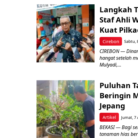
Langkah T
Staf Ahli 
Kuat Pilk
Cirebon
Sabtu, 
CIREBON — Dinami
hangat setelah ma
Mulyadi,...
Puluhan T
Beringin 
Jepang
Artikel
Jumat, 7 
BEKASI — Bagi se
tanaman hias ber