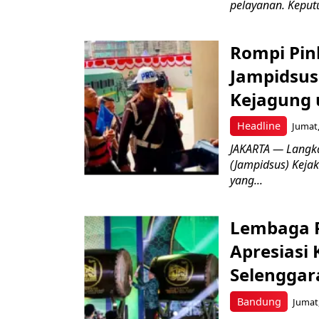
pelayanan. Keputu
Rompi Pin
Jampidsus 
Kejagung 
Headline
Jumat,
JAKARTA — Langk
(Jampidsus) Kejak
yang...
Lembaga P
Apresiasi
Selenggar
Bandung
Jumat,