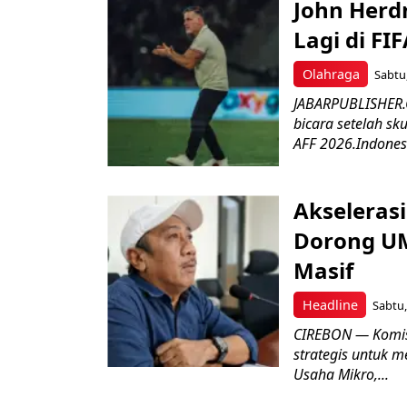
John Herd
Lagi di FI
Olahraga
Sabtu,
JABARPUBLISHER.C
bicara setelah sk
AFF 2026.Indonesi
Akseleras
Dorong UM
Masif
Headline
Sabtu,
CIREBON — Komis
strategis untuk
Usaha Mikro,...