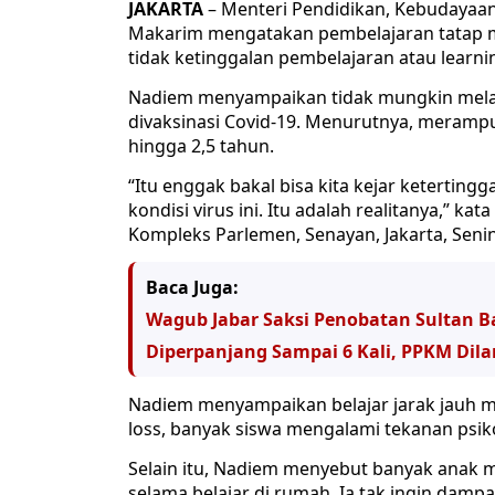
JAKARTA
– Menteri Pendidikan, Kebudayaan
Makarim mengatakan pembelajaran tatap mu
tidak ketinggalan pembelajaran atau learnin
Nadiem menyampaikan tidak mungkin melaku
divaksinasi Covid-19. Menurutnya, meramp
hingga 2,5 tahun.
“Itu enggak bakal bisa kita kejar ketertingg
kondisi virus ini. Itu adalah realitanya,” k
Kompleks Parlemen, Senayan, Jakarta, Senin 
Baca Juga:
Wagub Jabar Saksi Penobatan Sultan B
Diperpanjang Sampai 6 Kali, PPKM Dila
Nadiem menyampaikan belajar jarak jauh m
loss, banyak siswa mengalami tekanan psiko
Selain itu, Nadiem menyebut banyak anak
selama belajar di rumah. Ia tak ingin damp