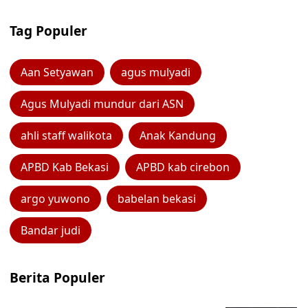
Tag Populer
Aan Setyawan
agus mulyadi
Agus Mulyadi mundur dari ASN
ahli staff walikota
Anak Kandung
APBD Kab Bekasi
APBD kab cirebon
argo yuwono
babelan bekasi
Bandar judi
Berita Populer