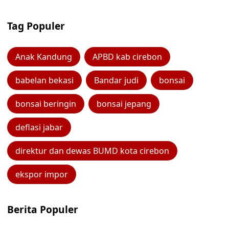
Tag Populer
Anak Kandung
APBD kab cirebon
babelan bekasi
Bandar judi
bonsai
bonsai beringin
bonsai jepang
deflasi jabar
direktur dan dewas BUMD kota cirebon
ekspor impor
Berita Populer