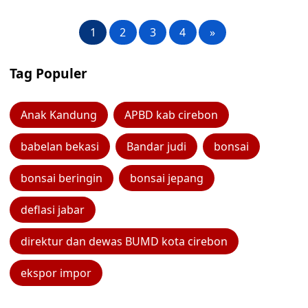
1
2
3
4
»
Tag Populer
Anak Kandung
APBD kab cirebon
babelan bekasi
Bandar judi
bonsai
bonsai beringin
bonsai jepang
deflasi jabar
direktur dan dewas BUMD kota cirebon
ekspor impor