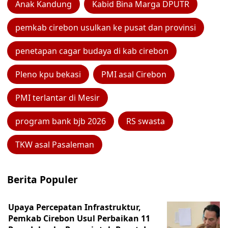
Anak Kandung
Kabid Bina Marga DPUTR
pemkab cirebon usulkan ke pusat dan provinsi
penetapan cagar budaya di kab cirebon
Pleno kpu bekasi
PMI asal Cirebon
PMI terlantar di Mesir
program bank bjb 2026
RS swasta
TKW asal Pasaleman
Berita Populer
Upaya Percepatan Infrastruktur,
Pemkab Cirebon Usul Perbaikan 11