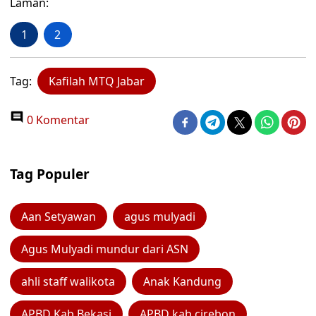
Laman:
1
2
Tag:
Kafilah MTQ Jabar
0 Komentar
Tag Populer
Aan Setyawan
agus mulyadi
Agus Mulyadi mundur dari ASN
ahli staff walikota
Anak Kandung
APBD Kab Bekasi
APBD kab cirebon