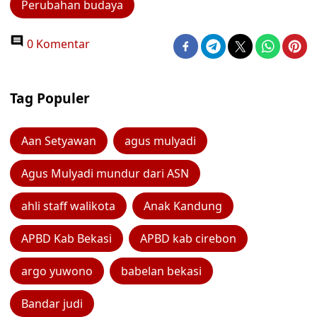
Perubahan budaya
0 Komentar
Tag Populer
Aan Setyawan
agus mulyadi
Agus Mulyadi mundur dari ASN
ahli staff walikota
Anak Kandung
APBD Kab Bekasi
APBD kab cirebon
argo yuwono
babelan bekasi
Bandar judi