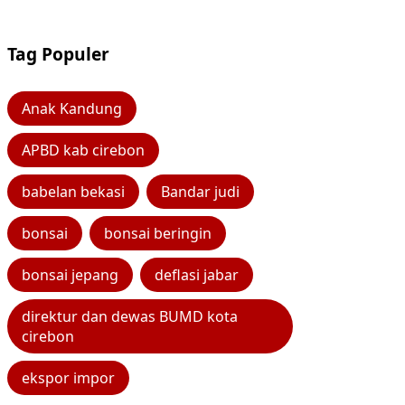
Tag Populer
Anak Kandung
APBD kab cirebon
babelan bekasi
Bandar judi
bonsai
bonsai beringin
bonsai jepang
deflasi jabar
direktur dan dewas BUMD kota
cirebon
ekspor impor