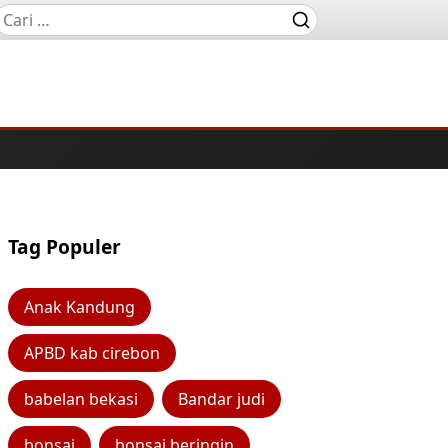
Tag Populer
Anak Kandung
APBD kab cirebon
babelan bekasi
Bandar judi
bonsai
bonsai beringin