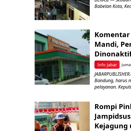
Babelan Kota, Ke
Komentar 
Mandi, Pe
Dinonakti
Info Jabar
Jumat
JABARPUBLISHER.
Bandung, harus m
pelayanan. Keputu
Rompi Pin
Jampidsus 
Kejagung 