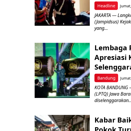
Headline
Jumat,
JAKARTA — Langk
(Jampidsus) Kejak
yang...
Lembaga P
Apresiasi
Selenggar
Bandung
Jumat,
KOTA BANDUNG –
(LPTQ) Jawa Bara
diselenggarakan..
Kabar Bai
Pokok Turu