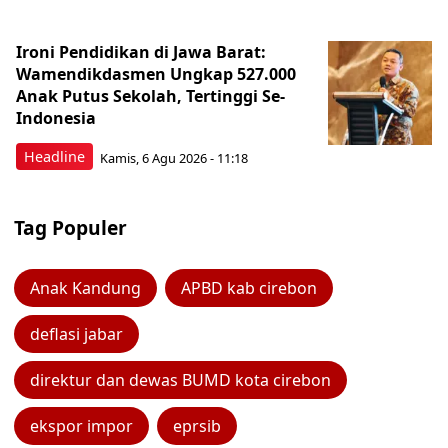
Ironi Pendidikan di Jawa Barat:
Wamendikdasmen Ungkap 527.000
Anak Putus Sekolah, Tertinggi Se-
Indonesia
Headline
Kamis, 6 Agu 2026 - 11:18
Tag Populer
Anak Kandung
APBD kab cirebon
deflasi jabar
direktur dan dewas BUMD kota cirebon
ekspor impor
eprsib