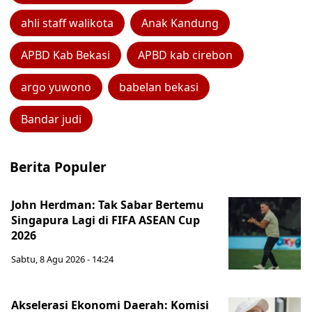
ahli staff walikota
Anak Kandung
APBD Kab Bekasi
APBD kab cirebon
argo yuwono
babelan bekasi
Bandar judi
Berita Populer
John Herdman: Tak Sabar Bertemu
Singapura Lagi di FIFA ASEAN Cup
2026
Sabtu, 8 Agu 2026 - 14:24
Akselerasi Ekonomi Daerah: Komisi