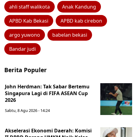
ahli staff walikota
Anak Kandung
APBD Kab Bekasi
APBD kab cirebon
argo yuwono
babelan bekasi
Bandar judi
Berita Populer
John Herdman: Tak Sabar Bertemu
Singapura Lagi di FIFA ASEAN Cup
2026
Sabtu, 8 Agu 2026 - 14:24
Akselerasi Ekonomi Daerah: Komisi