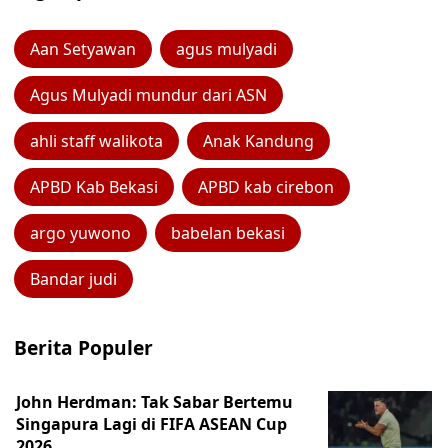
Aan Setyawan
agus mulyadi
Agus Mulyadi mundur dari ASN
ahli staff walikota
Anak Kandung
APBD Kab Bekasi
APBD kab cirebon
argo yuwono
babelan bekasi
Bandar judi
Berita Populer
John Herdman: Tak Sabar Bertemu
Singapura Lagi di FIFA ASEAN Cup
2026