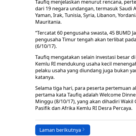
Taufiq menjelaskan menurut rencana, pertem
dari 19 negara undangan, termasuk Saudi Ara
Yaman, Irak, Tunisia, Syria, Libanon, Yordan
Mauritania.
“Tercatat 60 pengusaha swasta, 45 BUMD Jab
pengusaha Timur tengah akan terlibat pada 
(6/10/17).
Taufiq mengatakan selain investasi besar di
Kemlu RI mendukung usaha kecil menengah l
pelaku usaha yang diundang juga bukan yan
katanya.
Selama tiga hari, para peserta pertemuan
pertama kata Taufiq adalah Welcome Dinner
Minggu (8/10/17), yang akan dihadiri Wakil
Pasifik dan Afrika Kemlu RI Desra Percaya.
Laman berikutnya