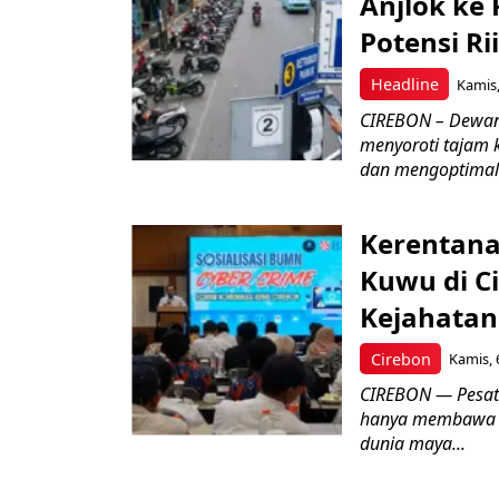
Anjlok ke 
Potensi Rii
Headline
Kamis,
CIREBON – Dewan
menyoroti tajam 
dan mengoptimal
Kerentana
Kuwu di C
Kejahatan
Cirebon
Kamis, 
CIREBON — Pesatn
hanya membawa k
dunia maya...