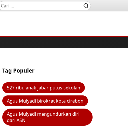
Tag Populer
527 ribu anak jabar putus sekolah
Agus Mulyadi birokrat kota cirebon
Agus Mulyadi mengundurkan diri
dari ASN