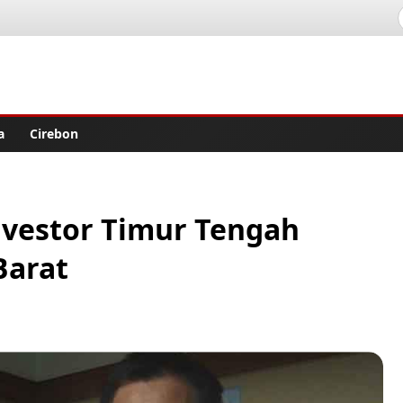
lisher
a
Cirebon
nvestor Timur Tengah
Barat