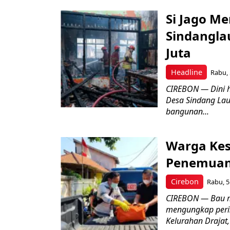
Si Jago M
Sindangla
Juta
Headline
Rabu, 
CIREBON — Dini 
Desa Sindang La
bangunan...
Warga Kes
Penemuan
Cirebon
Rabu, 5
CIREBON — Bau me
mengungkap peri
Kelurahan Drajat,