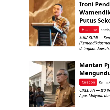
Ironi Pend
Wamendik
Putus Seko
Headline
Kamis,
SUKABUMI — Keme
(Kemendikdasmen)
di tingkat daerah.
Mantan Pj
Mengundur
Cirebon
Kamis, 
CIREBON — Isu pe
Agus Mulyadi, dar