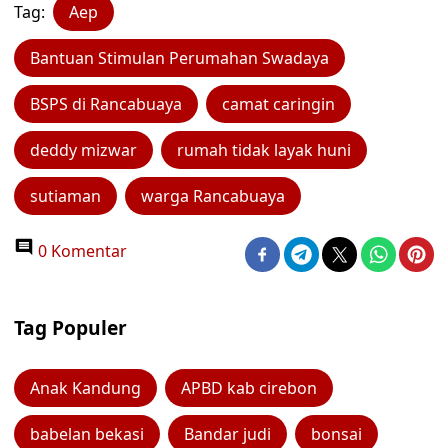
Tag:
Aep
Bantuan Stimulan Perumahan Swadaya
BSPS di Rancabuaya
camat caringin
deddy mizwar
rumah tidak layak huni
sutiaman
warga Rancabuaya
0 Komentar
Tag Populer
Anak Kandung
APBD kab cirebon
babelan bekasi
Bandar judi
bonsai