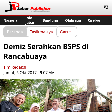
Jabar Publisher
Info
Nasional
Bandung
Olahraga
Cirebon
Jabar
Beranda
Tasikmalaya
Garut
Demiz Serahkan BSPS di
Rancabuaya
Tim Redaksi
Jumat, 6 Okt 2017 - 9:07 AM