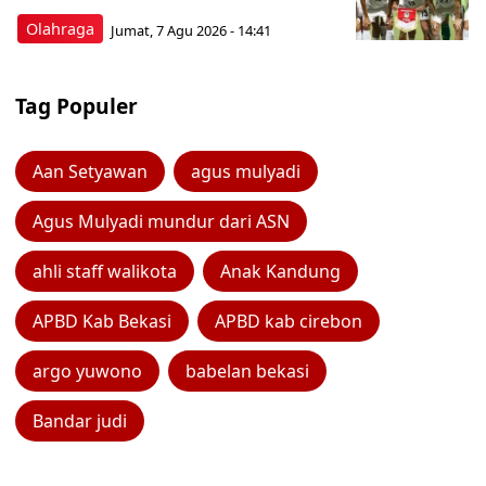
Olahraga
Jumat, 7 Agu 2026 - 14:41
Tag Populer
Aan Setyawan
agus mulyadi
Agus Mulyadi mundur dari ASN
ahli staff walikota
Anak Kandung
APBD Kab Bekasi
APBD kab cirebon
argo yuwono
babelan bekasi
Bandar judi