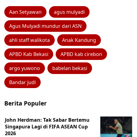
Aan Setyawan
agus mulyadi
Agus Mulyadi mundur dari ASN
ahli staff walikota
Anak Kandung
APBD Kab Bekasi
APBD kab cirebon
argo yuwono
babelan bekasi
Bandar judi
Berita Populer
John Herdman: Tak Sabar Bertemu
Singapura Lagi di FIFA ASEAN Cup
2026