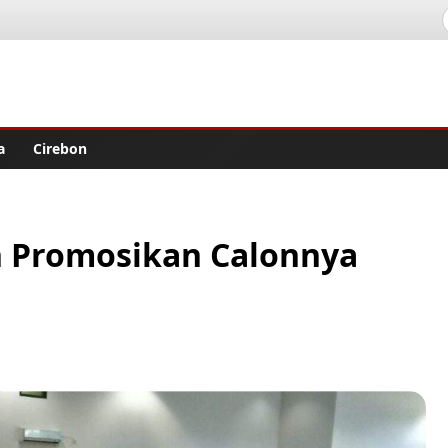
lisher
a
Cirebon
n Promosikan Calonnya