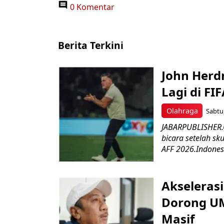
0 Komentar
Berita Terkini
John Herd
Lagi di FI
Olahraga
Sabtu,
JABARPUBLISHER.C
bicara setelah sk
AFF 2026.Indonesi
Akseleras
Dorong UM
Masif