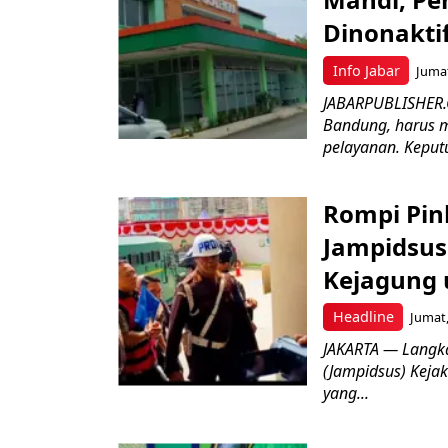
Dinonakti
Info Jabar
Jumat
JABARPUBLISHER.
Bandung, harus m
pelayanan. Keputu
Rompi Pin
Jampidsus 
Kejagung 
Headline
Jumat,
JAKARTA — Langk
(Jampidsus) Kejak
yang...