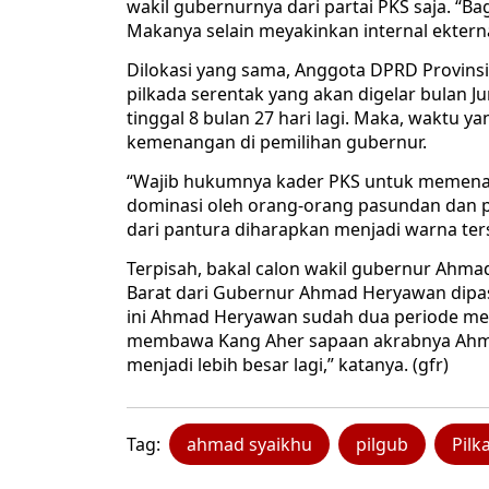
wakil gubernurnya dari partai PKS saja. “Ba
Makanya selain meyakinkan internal ektern
Dilokasi yang sama, Anggota DPRD Provinsi
pilkada serentak yang akan digelar bulan J
tinggal 8 bulan 27 hari lagi. Maka, waktu y
kemenangan di pemilihan gubernur.
“Wajib hukumnya kader PKS untuk memenangk
dominasi oleh orang-orang pasundan dan p
dari pantura diharapkan menjadi warna terse
Terpisah, bakal calon wakil gubernur Ahm
Barat dari Gubernur Ahmad Heryawan dipast
ini Ahmad Heryawan sudah dua periode menj
membawa Kang Aher sapaan akrabnya Ahma
menjadi lebih besar lagi,” katanya. (gfr)
Tag:
ahmad syaikhu
pilgub
Pilk