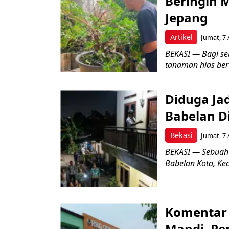
Beringin 
Jepang
Artikel
Jumat, 7 
BEKASI — Bagi se
tanaman hias ber
Diduga Ja
Babelan D
Bekasi
Jumat, 7 
BEKASI — Sebuah
Babelan Kota, Ke
Komentar 
Mandi, Pe