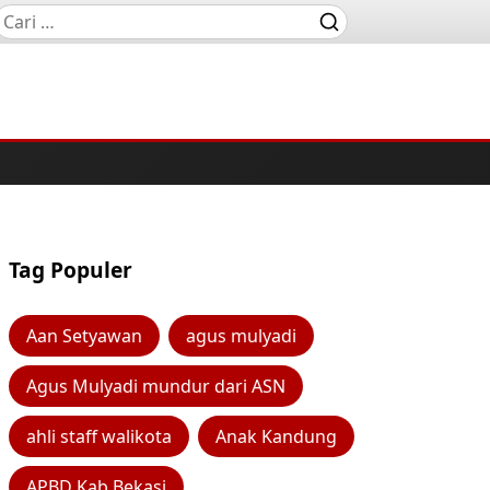
Tag Populer
Aan Setyawan
agus mulyadi
Agus Mulyadi mundur dari ASN
ahli staff walikota
Anak Kandung
APBD Kab Bekasi