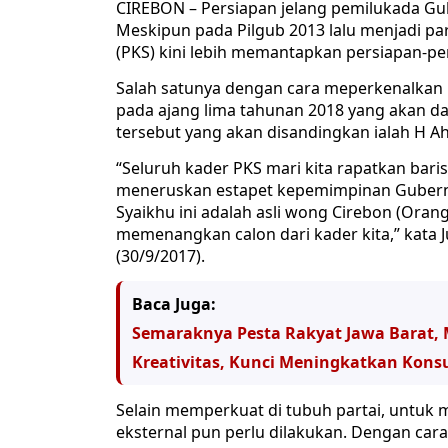
CIREBON – Persiapan jelang pemilukada Gu
Meskipun pada Pilgub 2013 lalu menjadi par
(PKS) kini lebih memantapkan persiapan-pe
Salah satunya dengan cara meperkenalkan 
pada ajang lima tahunan 2018 yang akan dat
tersebut yang akan disandingkan ialah H A
“Seluruh kader PKS mari kita rapatkan ba
meneruskan estapet kepemimpinan Gubern
Syaikhu ini adalah asli wong Cirebon (Orang
memenangkan calon dari kader kita,” kata 
(30/9/2017).
Baca Juga:
Semaraknya Pesta Rakyat Jawa Barat
Kreativitas, Kunci Meningkatkan Kons
Selain memperkuat di tubuh partai, untuk m
eksternal pun perlu dilakukan. Dengan ca