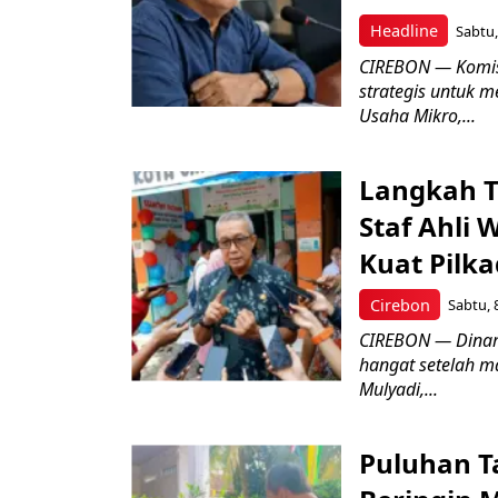
Headline
Sabtu,
CIREBON — Komis
strategis untuk
Usaha Mikro,...
Langkah T
Staf Ahli 
Kuat Pilk
Cirebon
Sabtu, 
CIREBON — Dinami
hangat setelah ma
Mulyadi,...
Puluhan T