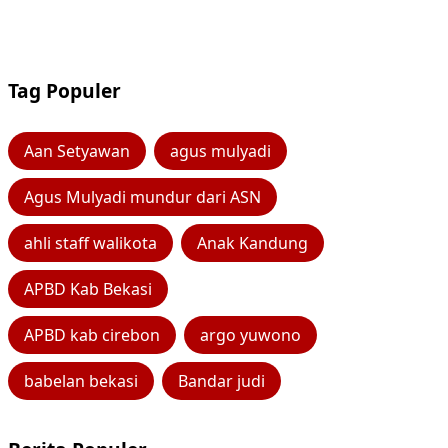
Tag Populer
Aan Setyawan
agus mulyadi
Agus Mulyadi mundur dari ASN
ahli staff walikota
Anak Kandung
APBD Kab Bekasi
APBD kab cirebon
argo yuwono
babelan bekasi
Bandar judi