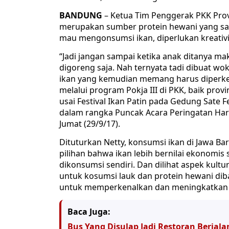
BANDUNG
– Ketua Tim Penggerak PKK Prov
merupakan sumber protein hewani yang san
mau mengonsumsi ikan, diperlukan kreativi
“Jadi jangan sampai ketika anak ditanya m
digoreng saja. Nah ternyata tadi dibuat wo
ikan yang kemudian memang harus diperke
melalui program Pokja III di PKK, baik pro
usai Festival Ikan Patin pada Gedung Sate F
dalam rangka Puncak Acara Peringatan Hari 
Jumat (29/9/17).
Dituturkan Netty, konsumsi ikan di Jawa Ba
pilihan bahwa ikan lebih bernilai ekonomis 
dikonsumsi sendiri. Dan dilihat aspek kult
untuk kosumsi lauk dan protein hewani diba
untuk memperkenalkan dan meningkatkan kon
Baca Juga:
Bus Yang Disulap Jadi Restoran Berjal