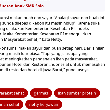
 Buatan Anak SMK Solo
umsi makan buah dan sayur. “Apalagi sayur dan buah ini
g sunda dilepas dikebon itu masih hidup” Karena suka
ng dilakukan Kementerian Kesehatan RI, indeks
h. Maka Kementerian Kesehatan RI menggulirkan
Masyarakat Sehat),” kata Netty.
onsumsi makan sayur dan buah setiap hari. Dari sinilah
ng masih luar biasa. “Tapi yang jelas apa yang
apat meningkatkan pengenalan ikan pada masyarakat.
mpunan Hotel dan Restoran Indonesia) untuk memasukan
n di resto dan hotel di Jawa Barat,” pungkasnya.
arakat sehat
germas
ikan sumber protein
nan sehat
netty heryawan