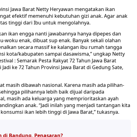
insi Jawa Barat Netty Heryawan mengatakan ikan
gat efektif memenuhi kebutuhan gizi anak. Agar anak
tas tinggi dari Ibu untuk mengolahnya.
akan ikan engga nanti jawabannya hanya dipepes dan
ku-woku enak, dibuat sup enak. Banyak sekali olahan
nalkan secara massif ke kalangan ibu rumah tangga
vinsi kota/kabupaten sampai dasawisma,” ungkap Netty
estival : Semarak Pesta Rakyat 72 Tahun Jawa Barat
Jadi ke 72 Tahun Provinsi Jawa Barat di Gedung Sate,
rat masih dibawah nasional. Karena masih ada pilihan-
sehingga pilihannya lebih baik dijual daripada
ural, masih ada keluarga yang memprioritaskan ayah
ndingkan anak. “Jadi inilah yang menjadi tantangan kita
sumsi ikan lebih tinggi di Jawa Barat,” tukasnya.
an di Bandung, Penasaran?