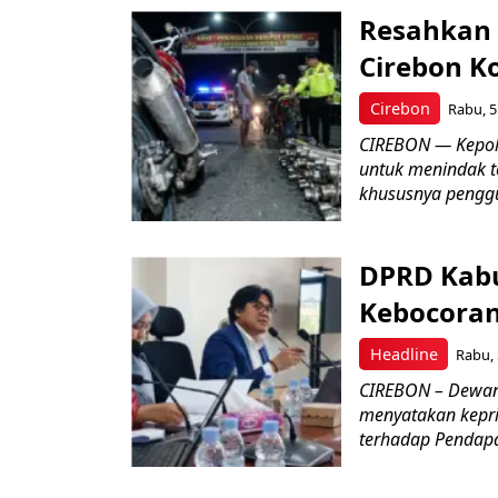
Resahkan 
Cirebon K
Cirebon
Rabu, 5
CIREBON — Kepoli
untuk menindak t
khususnya penggu
DPRD Kabu
Kebocoran 
Headline
Rabu, 
CIREBON – Dewan
menyatakan keprih
terhadap Pendapat