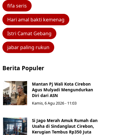
fifa seris
Hari amal bakti kemenag
Istri Camat Gebang
jabar paling rukun
Berita Populer
Mantan Pj Wali Kota Cirebon
Agus Mulyadi Mengundurkan
Diri dari ASN
Kamis, 6 Agu 2026 - 11:03
Si Jago Merah Amuk Rumah dan
Usaha di Sindanglaut Cirebon,
Kerugian Tembus Rp350 Juta