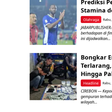
Prediksi 
Stamina d
Olahraga
Rabu, 
JABARPUBLISHER.
berhadapan di fin
ini dijadwalkan...
Bongkar E
Terlarang,
Hingga Pa
Headline
Rabu, 
​CIREBON — Kepoli
gempuran terhada
wilayah...