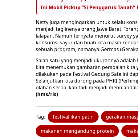
Ini Mobil Pickup “Si Penggaruk Tanah”
Netty juga mengingatkan untuk selalu kons
menjadi taglinenya orang Jawa Barat, “oran
lalapan. Namun ternyata menurut survey ya
konsumsi sayur dan buah kita masih renda
sebuah program, namanya Germas (Gerakan 
Salah satu yang menjadi ukurannya adalah k
kita menemukan gambaran persoalan kita ya
dilakukan pada Festival Gedung Sate ini d
Selanjutkan kita dorong pada PHRI (Perhi
olahan serba ikan tadi menjadi menu andala
(hms/rls)
Tag:
festival ikan patin
gerakan masy
makanan mengandung protein
maka