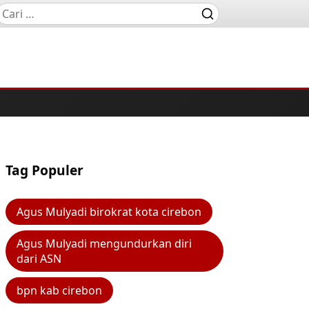
Tag Populer
Agus Mulyadi birokrat kota cirebon
Agus Mulyadi mengundurkan diri
dari ASN
bpn kab cirebon