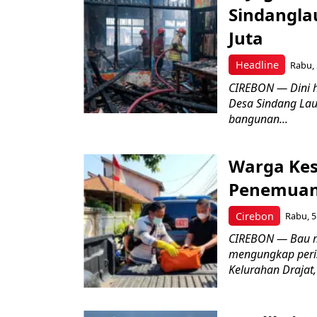
Sindangla
Juta
Headline
Rabu, 
CIREBON — Dini 
Desa Sindang La
bangunan...
Warga Kes
Penemuan
Cirebon
Rabu, 5
CIREBON — Bau me
mengungkap peri
Kelurahan Drajat,