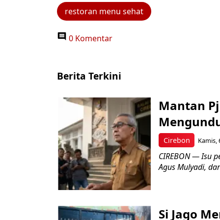
restoran menu sehat
0 Komentar
Berita Terkini
Mantan Pj
Mengundur
Cirebon
Kamis, 
CIREBON — Isu pe
Agus Mulyadi, dar
Si Jago M