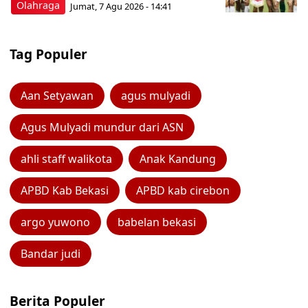
Olahraga
Jumat, 7 Agu 2026 - 14:41
Tag Populer
Aan Setyawan
agus mulyadi
Agus Mulyadi mundur dari ASN
ahli staff walikota
Anak Kandung
APBD Kab Bekasi
APBD kab cirebon
argo yuwono
babelan bekasi
Bandar judi
Berita Populer