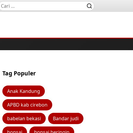
Tag Populer
Anak Kandung
APBD kab cirebon
babelan bekasi
Bandar judi
bonsai
bonsai beringin