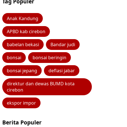
Tag Populer
Anak Kandung
APBD kab cirebon
babelan bekasi
Bandar judi
bonsai
bonsai beringin
bonsai jepang
deflasi jabar
direktur dan dewas BUMD kota
cirebon
ekspor impor
Berita Populer