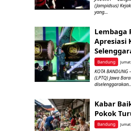
(Jampidsus) Kejak
yang...
Lembaga P
Apresiasi
Selenggar
Bandung
Jumat,
KOTA BANDUNG –
(LPTQ) Jawa Bara
diselenggarakan..
Kabar Bai
Pokok Turu
Bandung
Jumat,