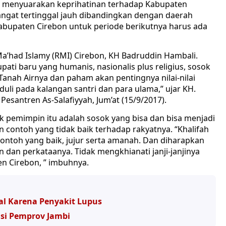
 menyuarakan keprihatinan terhadap Kabupaten
ngat tertinggal jauh dibandingkan dengan daerah
abupaten Cirebon untuk periode berikutnya harus ada
a’had Islamy (RMI) Cirebon, KH Badruddin Hambali.
pati baru yang humanis, nasionalis plus religius, sosok
anah Airnya dan paham akan pentingnya nilai-nilai
uli pada kalangan santri dan para ulama,” ujar KH.
esantren As-Salafiyyah, Jum’at (15/9/2017).
 pemimpin itu adalah sosok yang bisa dan bisa menjadi
contoh yang tidak baik terhadap rakyatnya. “Khalifah
ontoh yang baik, jujur serta amanah. Dan diharapkan
 dan perkataanya. Tidak mengkhianati janji-janjinya
en Cirebon, ” imbuhnya.
jal Karena Penyakit Lupus
asi Pemprov Jambi