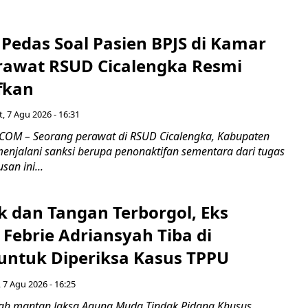
Pedas Soal Pasien BPJS di Kamar
rawat RSUD Cicalengka Resmi
fkan
, 7 Agu 2026 - 16:31
COM – Seorang perawat di RSUD Cicalengka, Kabupaten
enjalani sanksi berupa penonaktifan sementara dari tugas
san ini...
k dan Tangan Terborgol, Eks
Febrie Adriansyah Tiba di
untuk Diperiksa Kasus TPPU
 7 Agu 2026 - 16:25
ah mantan Jaksa Agung Muda Tindak Pidana Khusus