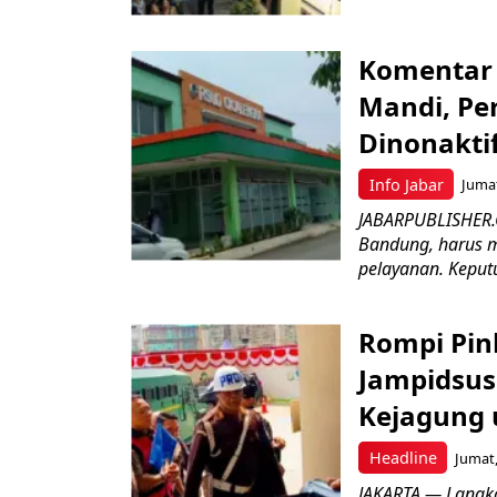
Komentar 
Mandi, Pe
Dinonakti
Info Jabar
Jumat
JABARPUBLISHER.
Bandung, harus m
pelayanan. Keputu
Rompi Pin
Jampidsus 
Kejagung 
Headline
Jumat,
JAKARTA — Langk