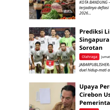
KOTA BANDUNG – 
terjadinya deflas
2026...
Prediksi L
Singapura 
Sorotan
Olahraga
Jumat,
JABARPUBLISHER.
duel hidup-mati a
Upaya Per
Cirebon Us
Pemerinta