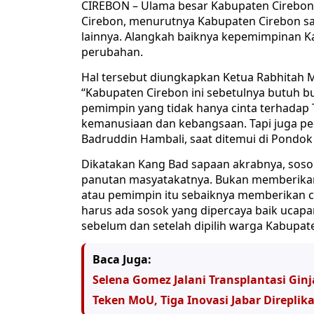
CIREBON – Ulama besar Kabupaten Cirebon
Cirebon, menurutnya Kabupaten Cirebon sa
lainnya. Alangkah baiknya kepemimpinan K
perubahan.
Hal tersebut diungkapkan Ketua Rabhitah M
“Kabupaten Cirebon ini sebetulnya butuh bu
pemimpin yang tidak hanya cinta terhadap T
kemanusiaan dan kebangsaan. Tapi juga ped
Badruddin Hambali, saat ditemui di Pondok P
Dikatakan Kang Bad sapaan akrabnya, sosok
panutan masyatakatnya. Bukan memberikan 
atau pemimpin itu sebaiknya memberikan c
harus ada sosok yang dipercaya baik ucapan
sebelum dan setelah dipilih warga Kabupat
Baca Juga:
Selena Gomez Jalani Transplantasi Gin
Teken MoU, Tiga Inovasi Jabar Direplik