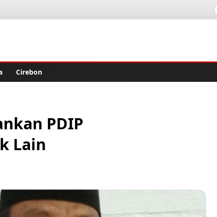
lisher
a
Cirebon
ankan PDIP
k Lain