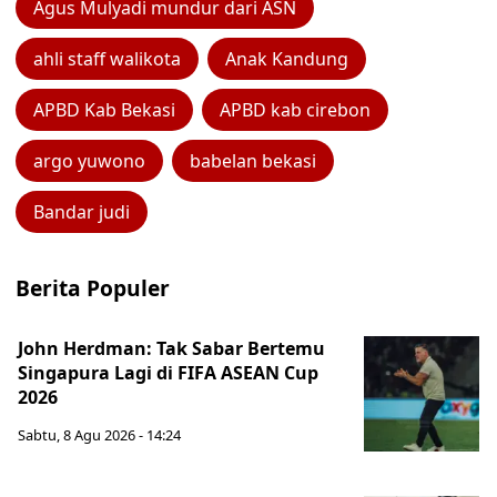
Agus Mulyadi mundur dari ASN
ahli staff walikota
Anak Kandung
APBD Kab Bekasi
APBD kab cirebon
argo yuwono
babelan bekasi
Bandar judi
Berita Populer
John Herdman: Tak Sabar Bertemu
Singapura Lagi di FIFA ASEAN Cup
2026
Sabtu, 8 Agu 2026 - 14:24