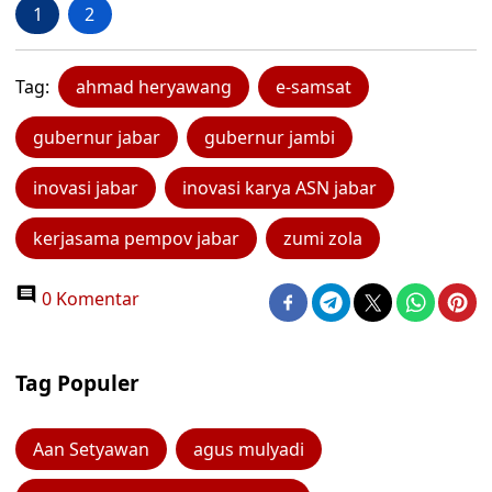
1
2
Tag:
ahmad heryawang
e-samsat
gubernur jabar
gubernur jambi
inovasi jabar
inovasi karya ASN jabar
kerjasama pempov jabar
zumi zola
0 Komentar
Tag Populer
Aan Setyawan
agus mulyadi