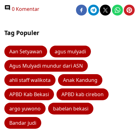
0 Komentar
Tag Populer
Aan Setyawan
agus mulyadi
Agus Mulyadi mundur dari ASN
ahli staff walikota
Anak Kandung
APBD Kab Bekasi
APBD kab cirebon
argo yuwono
babelan bekasi
Bandar judi