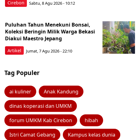
Cirebon
Sabtu, 8 Agu 2026 - 10:12
Puluhan Tahun Menekuni Bonsai,
Koleksi Beringin Milik Warga Bekasi
Diakui Maestro Jepang
Artikel
Jumat, 7 Agu 2026 - 22:10
Tag Populer
ai kuliner
Anak Kandung
dinas koperasi dan UMKM
forum UMKM Kab Cirebon
hibah
Istri Camat Gebang
Kampus kelas dunia