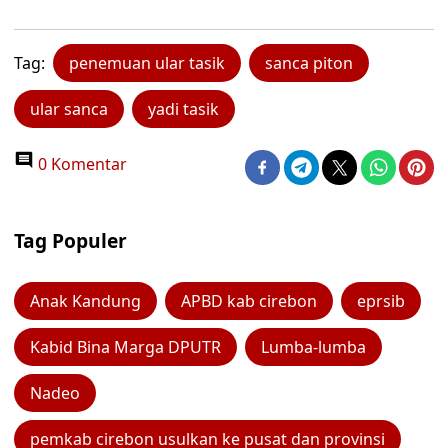
Tag:
penemuan ular tasik
sanca piton
ular sanca
yadi tasik
0 Komentar
Tag Populer
Anak Kandung
APBD kab cirebon
eprsib
Kabid Bina Marga DPUTR
Lumba-lumba
Nadeo
pemkab cirebon usulkan ke pusat dan provinsi