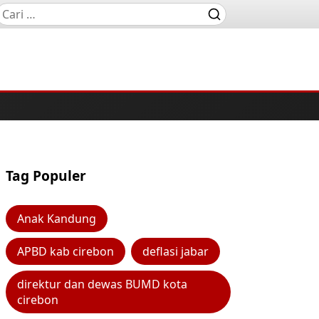
Tag Populer
Anak Kandung
APBD kab cirebon
deflasi jabar
direktur dan dewas BUMD kota
cirebon