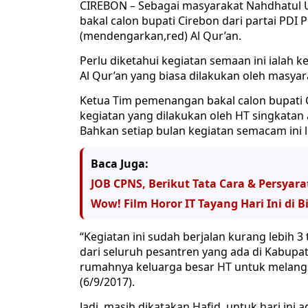
CIREBON – Sebagai masyarakat Nahdhatul 
bakal calon bupati Cirebon dari partai PD
(mendengarkan,red) Al Qur’an.
Perlu diketahui kegiatan semaan ini iala
Al Qur’an yang biasa dilakukan oleh masy
Ketua Tim pemenangan bakal calon bupati
kegiatan yang dilakukan oleh HT singkatan 
Bahkan setiap bulan kegiatan semacam ini l
Baca Juga:
JOB CPNS, Berikut Tata Cara & Persyar
Wow! Film Horor IT Tayang Hari Ini di 
“Kegiatan ini sudah berjalan kurang lebih 3 
dari seluruh pesantren yang ada di Kabup
rumahnya keluarga besar HT untuk melangs
(6/9/2017).
Jadi, masih dikatakan Hafid, untuk hari in