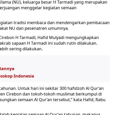
Ulama (NU), keluarga besar H Tarmadi yang merupakan
I Perjuangan menggelar kegiatan semaan
h kegiatan tradisi membaca dan mendengarkan pembacaan
arakat NU dan pesenatren umumnya.
 Cirebon H Tarmadi, Hafid Mulyadi mengungkapkan
akrab sapaan H Tarmadi ini sudah rutin dilakukan.
ebih sering dilakukan.
atannya
Bioskop Indonesia
tahunan. Untuk hari ini sekitar 300 hafidzoh Al Qur’an
aten Cirebon dan tokoh-tokoh muslimat berkumpul di
ungkan semaan Al Qur’an tersebut,” kata Hafid, Rabu
i adalah kegiatan semaan Al Qur’an tahunan, makanya