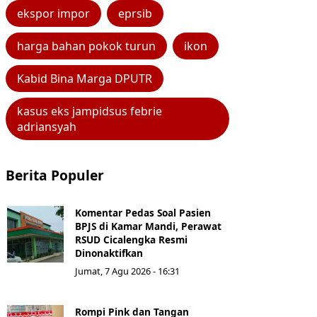
ekspor impor
eprsib
harga bahan pokok turun
ikon
Kabid Bina Marga DPUTR
kasus eks jampidsus febrie
adriansyah
Berita Populer
Komentar Pedas Soal Pasien
BPJS di Kamar Mandi, Perawat
RSUD Cicalengka Resmi
Dinonaktifkan
Jumat, 7 Agu 2026 - 16:31
Rompi Pink dan Tangan