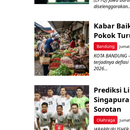
(LPTQ) Jawa Bara
diselenggarakan..
Kabar Bai
Pokok Turu
Bandung
Jumat,
KOTA BANDUNG – 
terjadinya deflas
2026...
Prediksi L
Singapura 
Sorotan
Olahraga
Jumat,
JABARPUBLISHER.