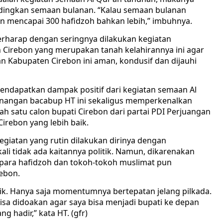
andingkan semaan bulanan. “Kalau semaan bulanan
n mencapai 300 hafidzoh bahkan lebih,” imbuhnya.
i berharap dengan seringnya dilakukan kegiatan
 Cirebon yang merupakan tanah kelahirannya ini agar
an Kabupaten Cirebon ini aman, kondusif dan dijauhi
mendapatkan dampak positif dari kegiatan semaan Al
menangan bacabup HT ini sekaligus memperkenalkan
h satu calon bupati Cirebon dari partai PDI Perjuangan
rebon yang lebih baik.
giatan yang rutin dilakukan dirinya dengan
li tidak ada kaitannya politik. Namun, dikarenakan
a para hafidzoh dan tokoh-tokoh muslimat pun
ebon.
litik. Hanya saja momentumnya bertepatan jelang pilkada.
isa didoakan agar saya bisa menjadi bupati ke depan
g hadir,” kata HT. (gfr)