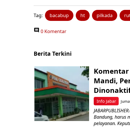
Tag:
bacabup
ht
pilkada
ru
0 Komentar
Berita Terkini
Komentar 
Mandi, Pe
Dinonakti
Info Jabar
Jumat
JABARPUBLISHER.
Bandung, harus m
pelayanan. Keputu