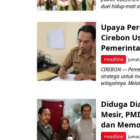
duel hidup-mati a
Upaya Per
Cirebon Us
Pemerinta
Headline
Jumat,
CIREBON — Pemer
strategis untuk m
wilayahnya. Melal
Diduga Dia
Mesir, PM
dan Memo
Headline
Jumat,