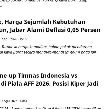
t Asep Sukmana memastikan MTQ Jawa Barat tetap
..
k, Harga Sejumlah Kebutuhan
n, Jabar Alami Deflasi 0,05 Persen
 7 Agu 2026 - 15:55
Turunnya harga komoditas bahan pokok mendorong
i di Jawa Barat secara month-to-month (m-to-m) pada Juli
ine-up Timnas Indonesia vs
di Piala AFF 2026, Posisi Kiper Jadi
 7 Agu 2026 - 14:41
COM – Laga pamungkas Grup A Piala AFF 2026 menyajikan