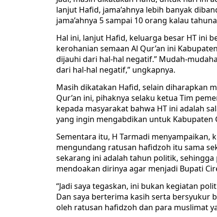
lanjut Hafid, jama’ahnya lebih banyak dib
jama’ahnya 5 sampai 10 orang kalau tahuna
Hal ini, lanjut Hafid, keluarga besar HT in
kerohanian semaan Al Qur’an ini Kabupaten
dijauhi dari hal-hal negatif.” Mudah-mudah
dari hal-hal negatif,” ungkapnya.
Masih dikatakan Hafid, selain diharapkan 
Qur’an ini, pihaknya selaku ketua Tim pe
kepada masyarakat bahwa HT ini adalah sala
yang ingin mengabdikan untuk Kabupaten Ci
Sementara itu, H Tarmadi menyampaikan, ke
mengundang ratusan hafidzoh itu sama seka
sekarang ini adalah tahun politik, sehingg
mendoakan dirinya agar menjadi Bupati Cir
“Jadi saya tegaskan, ini bukan kegiatan po
Dan saya berterima kasih serta bersyukur b
oleh ratusan hafidzoh dan para muslimat yan