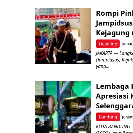
Rompi Pin
Jampidsus 
Kejagung 
Headline
Jumat,
JAKARTA — Langk
(Jampidsus) Kejak
yang...
Lembaga P
Apresiasi
Selenggar
Bandung
Jumat,
KOTA BANDUNG –