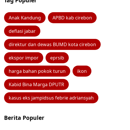
Tag Populer
Anak Kandung
APBD kab cirebon
deflasi jabar
direktur dan dewas BUMD kota cirebon
ekspor impor
eprsib
harga bahan pokok turun
ikon
Kabid Bina Marga DPUTR
kasus eks jampidsus febrie adriansyah
Berita Populer