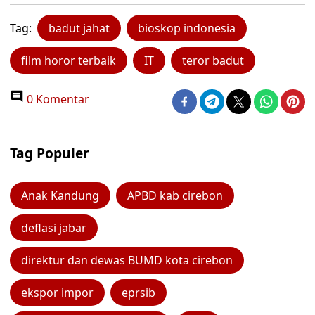
Tag:
badut jahat
bioskop indonesia
film horor terbaik
IT
teror badut
0 Komentar
Tag Populer
Anak Kandung
APBD kab cirebon
deflasi jabar
direktur dan dewas BUMD kota cirebon
ekspor impor
eprsib