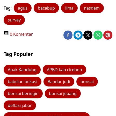
Tag:
agus
bacabup
lima
nasdem
survey
0 Komentar
Tag Populer
Anak Kandung
APBD kab cirebon
babelan bekasi
Bandar judi
bonsai
bonsai beringin
bonsai jepang
deflasi jabar