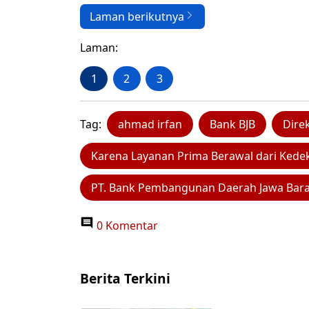
Laman berikutnya
Laman:
1
2
3
Tag:
ahmad irfan
Bank BJB
Dire
Karena Layanan Prima Berawal dari Kede
PT. Bank Pembangunan Daerah Jawa Bara
0 Komentar
Berita Terkini