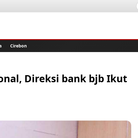
lisher
a
Cirebon
nal, Direksi bank bjb Ikut