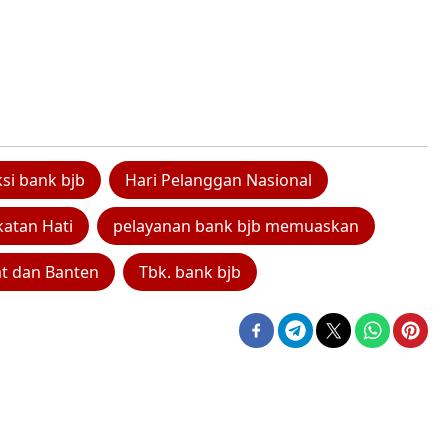
ksi bank bjb
Hari Pelanggan Nasional
katan Hati
pelayanan bank bjb memuaskan
t dan Banten
Tbk. bank bjb