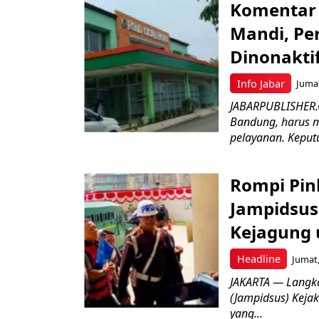
Komentar 
Mandi, Pe
Dinonakti
Info Jabar
Jumat
JABARPUBLISHER.
Bandung, harus m
pelayanan. Keputu
Rompi Pin
Jampidsus 
Kejagung 
Headline
Jumat,
JAKARTA — Langk
(Jampidsus) Kejak
yang...