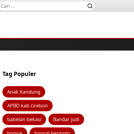
Tag Populer
Anak Kandung
APBD kab cirebon
babelan bekasi
Bandar judi
bonsai
bonsai beringin