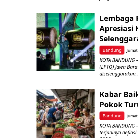
Lembaga P
Apresiasi
Selenggar
Bandung
Jumat,
KOTA BANDUNG –
(LPTQ) Jawa Bara
diselenggarakan..
Kabar Bai
Pokok Turu
Bandung
Jumat,
KOTA BANDUNG – 
terjadinya deflas