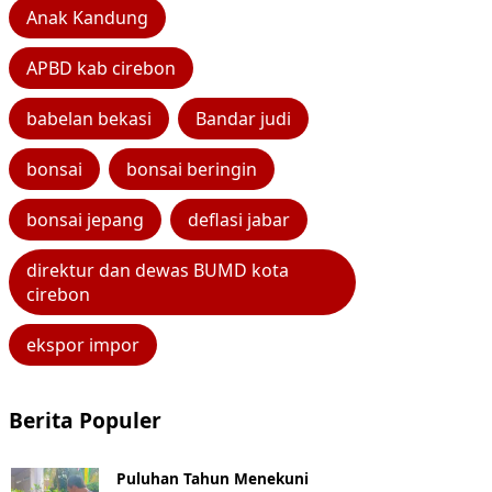
Anak Kandung
APBD kab cirebon
babelan bekasi
Bandar judi
bonsai
bonsai beringin
bonsai jepang
deflasi jabar
direktur dan dewas BUMD kota
cirebon
ekspor impor
Berita Populer
Puluhan Tahun Menekuni