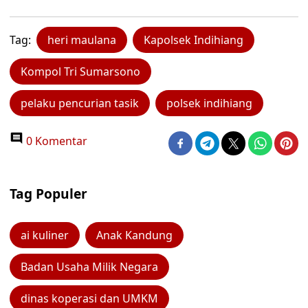
Tag:
heri maulana
Kapolsek Indihiang
Kompol Tri Sumarsono
pelaku pencurian tasik
polsek indihiang
0 Komentar
Tag Populer
ai kuliner
Anak Kandung
Badan Usaha Milik Negara
dinas koperasi dan UMKM