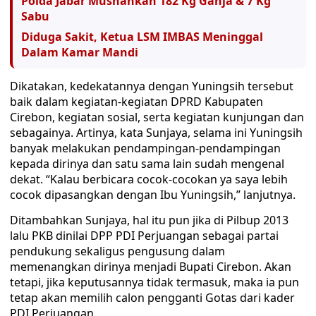
Polda Jabar Musnahkan 182 Kg Ganja & 7 Kg
Sabu
Diduga Sakit, Ketua LSM IMBAS Meninggal
Dalam Kamar Mandi
Dikatakan, kedekatannya dengan Yuningsih tersebut
baik dalam kegiatan-kegiatan DPRD Kabupaten
Cirebon, kegiatan sosial, serta kegiatan kunjungan dan
sebagainya. Artinya, kata Sunjaya, selama ini Yuningsih
banyak melakukan pendampingan-pendampingan
kepada dirinya dan satu sama lain sudah mengenal
dekat. “Kalau berbicara cocok-cocokan ya saya lebih
cocok dipasangkan dengan Ibu Yuningsih,” lanjutnya.
Ditambahkan Sunjaya, hal itu pun jika di Pilbup 2013
lalu PKB dinilai DPP PDI Perjuangan sebagai partai
pendukung sekaligus pengusung dalam
memenangkan dirinya menjadi Bupati Cirebon. Akan
tetapi, jika keputusannya tidak termasuk, maka ia pun
tetap akan memilih calon pengganti Gotas dari kader
PDI Perjuangan.