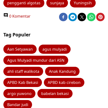
pengganti algotas
sunjaya
Yuningsih
0 Komentar
Tag Populer
Aan Setyawan
agus mulyadi
Agus Mulyadi mundur dari ASN
ahli staff walikota
Anak Kandung
APBD Kab Bekasi
APBD kab cirebon
argo yuwono
babelan bekasi
Bandar judi