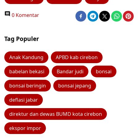
0 Komentar
Tag Populer
Anak Kandung
APBD kab cirebon
babelan bekasi
Bandar judi
bonsai
bonsai beringin
bonsai jepang
deflasi jabar
direktur dan dewas BUMD kota cirebon
ekspor impor