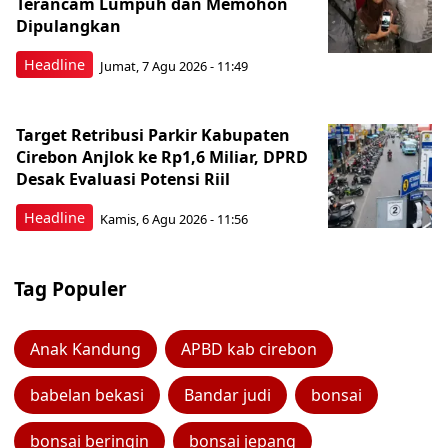
Terancam Lumpuh dan Memohon
Dipulangkan
Headline
Jumat, 7 Agu 2026 - 11:49
Target Retribusi Parkir Kabupaten
Cirebon Anjlok ke Rp1,6 Miliar, DPRD
Desak Evaluasi Potensi Riil
Headline
Kamis, 6 Agu 2026 - 11:56
Tag Populer
Anak Kandung
APBD kab cirebon
babelan bekasi
Bandar judi
bonsai
bonsai beringin
bonsai jepang