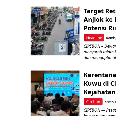
Target Ret
Anjlok ke 
Potensi Rii
Headline
Kamis,
CIREBON – Dewan
menyoroti tajam 
dan mengoptimal
Kerentana
Kuwu di C
Kejahatan
Cirebon
Kamis, 
CIREBON — Pesatn
hanya membawa k