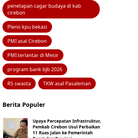
penetapan cagar budaya di kab
cirebon
Pleno kpu bekasi
PMI asal Cirebon
PMI terlantar di Mesir
program bank bjb 2026
RS swasta
TKW asal Pasaleman
Berita Populer
Upaya Percepatan Infrastruktur,
Pemkab Cirebon Usul Perbaikan
11 Ruas Jalan ke Pemerintah