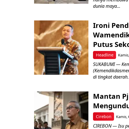
dunia maya...
Ironi Pend
Wamendik
Putus Seko
Headline
Kamis,
SUKABUMI — Keme
(Kemendikdasmen)
di tingkat daerah.
Mantan Pj
Mengundur
Cirebon
Kamis, 
CIREBON — Isu pe