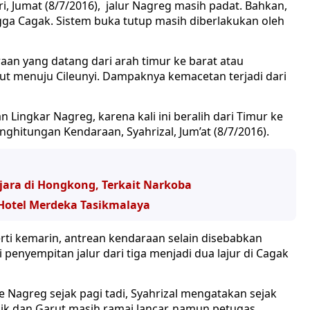
i, Jumat (8/7/2016), jalur Nagreg masih padat. Bahkan,
gga Cagak. Sistem buka tutup masih diberlakukan oleh
an yang datang dari arah timur ke barat atau
t menuju Cileunyi. Dampaknya kemacetan terjadi dari
n Lingkar Nagreg, karena kali ini beralih dari Timur ke
nghitungan Kendaraan, Syahrizal, Jum’at (8/7/2016).
jara di Hongkong, Terkait Narkoba
 Hotel Merdeka Tasikmalaya
perti kemarin, antrean kendaraan selain disebabkan
i penyempitan jalur dari tiga menjadi dua lajur di Cagak
 ke Nagreg sejak pagi tadi, Syahrizal mengatakan sejak
ik dan Garut masih ramai lancar, namun petugas