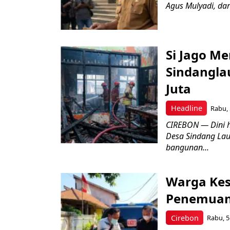
Agus Mulyadi, dar
Si Jago M
Sindangla
Juta
Headline
Rabu, 
CIREBON — Dini 
Desa Sindang La
bangunan...
Warga Kes
Penemuan
Cirebon
Rabu, 5