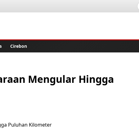
lisher
a
Cirebon
araan Mengular Hingga