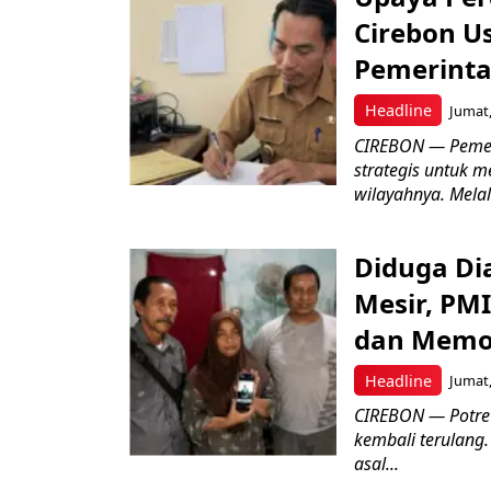
Cirebon Us
Pemerinta
Headline
Jumat,
CIREBON — Pemer
strategis untuk m
wilayahnya. Melal
Diduga Dia
Mesir, PM
dan Memo
Headline
Jumat,
CIREBON — Potret
kembali terulang.
asal...