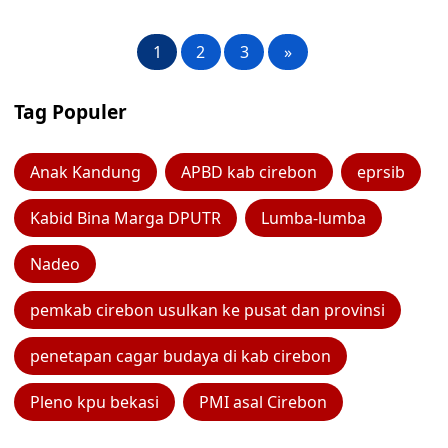
1
2
3
»
Tag Populer
Anak Kandung
APBD kab cirebon
eprsib
Kabid Bina Marga DPUTR
Lumba-lumba
Nadeo
pemkab cirebon usulkan ke pusat dan provinsi
penetapan cagar budaya di kab cirebon
Pleno kpu bekasi
PMI asal Cirebon